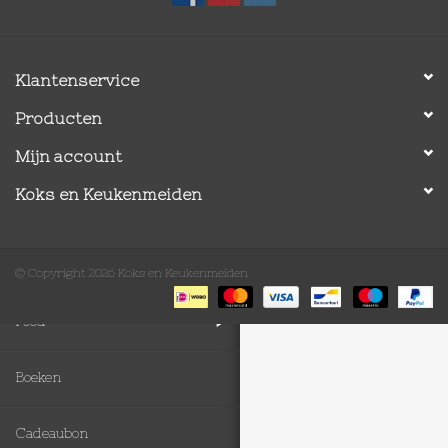
Op Tafel
Klantenservice
Koffie & Thee
Producten
Lifestyle
Mijn account
Koks en Keukenmeiden
Vroeger
Keukenspullen
© Copyright 2026 Koks en Keukenmeiden
Food
Boeken
Cadeaubon