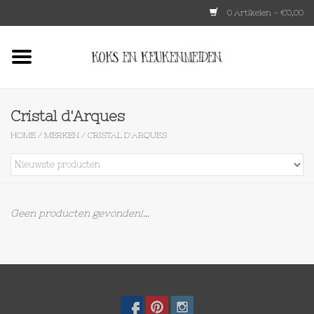
0 Artikelen - €0,00
Home
HKLIVING
Cristal d'Arques
HOME
/
MERKEN
/
CRISTAL D'ARQUES
Le Creuset
Tokyo design
Geen producten gevonden!...
Lenta Living
OXO
Koken