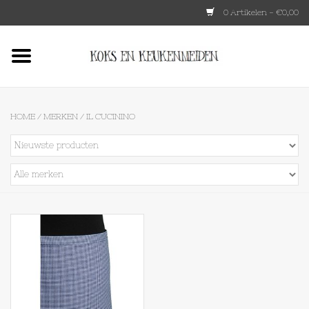
0 Artikelen - €0,00
Home
HKLIVING
HOME
/
MERKEN
/
IL CUCININO
Le Creuset
Tokyo design
Lenta Living
OXO
Koken