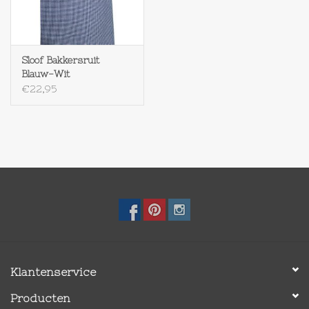
Op Tafel
Sloof Bakkersruit
Koffie & Thee
Blauw-Wit
€22,95
Lifestyle
Vroeger
Keukenspullen
Food
Boeken
Klantenservice
Producten
Cadeaubon