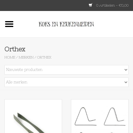
0 Artikelen - €0,00
Home
HKLIVING
Orthex
HOME
/
MERKEN
/
ORTHEX
Le Creuset
Tokyo design
Lenta Living
OXO
Koken