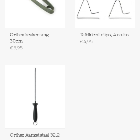
Op Tafel
Koffie & Thee
Orthex keukentang
Tafelkleed clips, 4 stuks
30cm
€4,95
Lifestyle
€5,95
Vroeger
Keukenspullen
Food
Boeken
Orthex Aanzetstaal 32,2
Cadeaubon