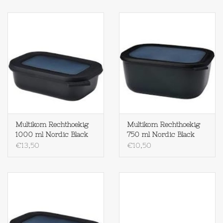
Op Tafel
Koffie & Thee
Lifestyle
Vroeger
Multikom Rechthoekig
Multikom Rechthoekig
Keukenspullen
1000 ml Nordic Black
750 ml Nordic Black
€13,50
€10,50
Food
Boeken
Cadeaubon