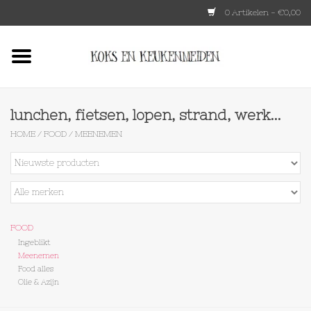
0 Artikelen - €0,00
Home
HKLIVING
lunchen, fietsen, lopen, strand, werk...
HOME
/
FOOD
/
MEENEMEN
Le Creuset
Tokyo design
Lenta Living
FOOD
Ingeblikt
Meenemen
OXO
Food alles
Olie & Azijn
Koken