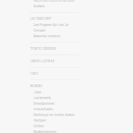
HKLIVING ADDITIONS 2026
Boeken
LE CREUSET
Les Forgees lijn van Le
Creuset
Essential ceramic
TOKYO DESIGN
LENTA LIVING
OXO
KOKEN
Alles
Aardewerk
Braadpannen
ovenschalen
Barbeque en buiten koken
Gietijzer
Grillen
Koekenpannen