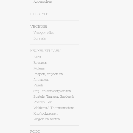
Accessoires
LIFESTYLE
VROEGER
Vroeger Alles
Borstels
KEUKENSPULLEN
Alles
Bewaren
Molens
Raspen, snijden en
fijnmaken
Vijzels
Snij- en serveerplanken
Spatels, Tangen, Gardes &
Roerspullen
Wekkers & Thermometers
Knoflookpersen
Wegen en meten
FOOD