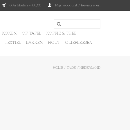
0 Artikelen - €0,00
Mijn account / Registreren
KOKEN
OP TAFEL
KOFFIE & THEE
TEXTIEL
BAKKEN
HOUT
OLIEFLESSEN
HOME
/
TAGS
/
NEDERLAND