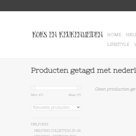
HOME
HKL
LIFESTYLE
Producten getagd met neder
Geen producten gev
Min: €
0
Max: €
5
HKLIVING
HKLIVING COLLECTION 25-26