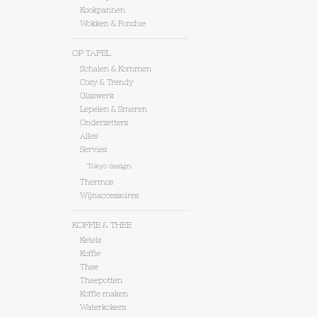
Kookpannen
Wokken & Fondue
OP TAFEL
Schalen & Kommen
Cosy & Trendy
Glaswerk
Lepelen & Smeren
Onderzetters
Alles
Servies
Tokyo design
Thermos
Wijnaccessoires
KOFFIE & THEE
Ketels
Koffie
Thee
Theepotten
Koffie maken
Waterkokers