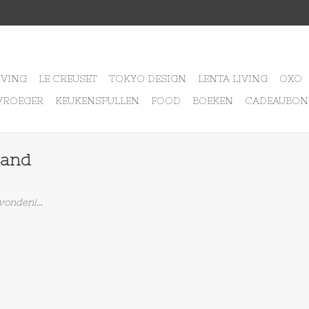
IVING
LE CREUSET
TOKYO DESIGN
LENTA LIVING
OXO
VROEGER
KEUKENSPULLEN
FOOD
BOEKEN
CADEAUBON
land
onden!...