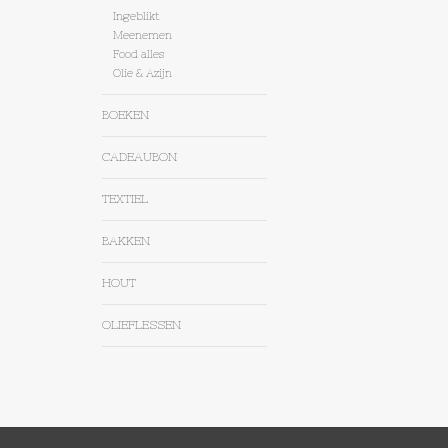
Ingeblikt
Meenemen
Food alles
Olie & Azijn
BOEKEN
CADEAUBON
TEXTIEL
BAKKEN
HOUT
OLIEFLESSEN