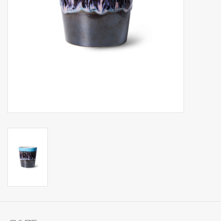
Op Tafel
Koffie & Thee
Lifestyle
Vroeger
Keukenspullen
Food
Boeken
Cadeaubon