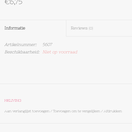
€6,75
Textiel
Informatie
Reviews
Bakken
(0)
Artikelnummer:
5607
Hout
Beschikbaarheid:
Niet op voorraad
Olieflessen
HKLIVING
Aan verlanglijst toevoegen
/
Toevoegen om te vergelijken
/
Afdrukken