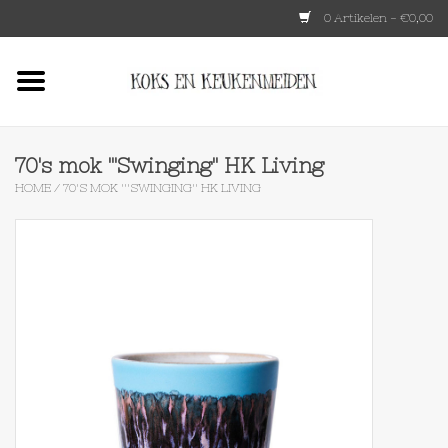
0 Artikelen - €0,00
Home
HKLIVING
70's mok '''Swinging'' HK Living
HOME
/
70'S MOK '''SWINGING'' HK LIVING
Le Creuset
Tokyo design
Lenta Living
OXO
Koken