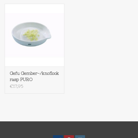
Textiel
Bakken
Hout
Olieflessen
Gefu Gember-/knoflook
rasp PURO
€17,95