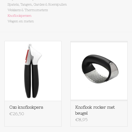
Spatels, Tangen, Gardes & Roerspullen
Wekkers & Thermometers
Op Tafel
Knoflookpersen
Wegen en meten
Koffie & Thee
Lifestyle
Vroeger
Keukenspullen
Food
Oxo knoflookpers
Knoflook rocker met
Boeken
beugel
€26,50
€8,95
Cadeaubon