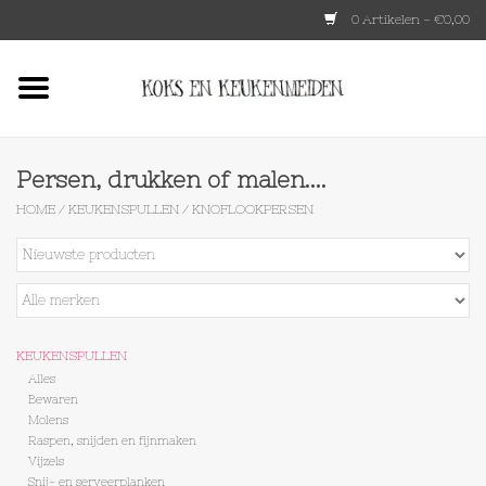
0 Artikelen - €0,00
Home
HKLIVING
Persen, drukken of malen....
HOME
/
KEUKENSPULLEN
/
KNOFLOOKPERSEN
Le Creuset
Tokyo design
Lenta Living
KEUKENSPULLEN
Alles
Bewaren
OXO
Molens
Raspen, snijden en fijnmaken
Vijzels
Koken
Snij- en serveerplanken