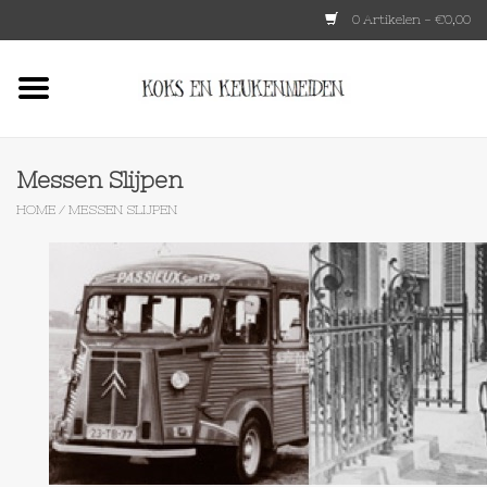
0 Artikelen - €0,00
Home
HKLIVING
Messen Slijpen
HOME
/
MESSEN SLIJPEN
Le Creuset
Tokyo design
Lenta Living
OXO
Koken