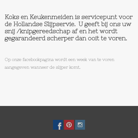
Op Tafel
Koks en Keukenmeiden is servicepunt voor
de Hollandse Slijpservie. U geeft bij ons uw
Koffie & Thee
snij /knipgereedschap af en het wordt
gegarandeerd scherper dan ooit te voren.
Lifestyle
Op onze facebookpagina wordt een week van te voren
Vroeger
aangegeven wanneer de slijper komt.
Keukenspullen
Food
Boeken
Cadeaubon