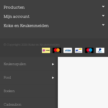
Producten
Op Tafel
Mijn account
Koffie & Thee
Koks en Keukenmeiden
Lifestyle
© Copyright 2026 Koks en Keukenmeiden
Vroeger
Keukenspullen
Food
Boeken
Cadeaubon