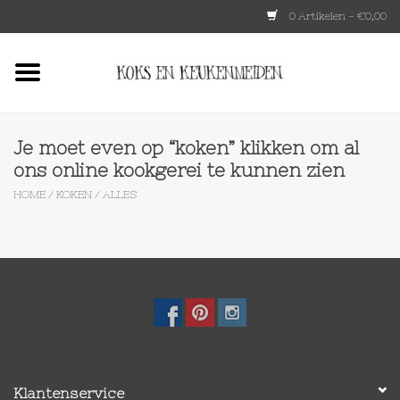
0 Artikelen - €0,00
Home
HKLIVING
Je moet even op “koken” klikken om al
ons online kookgerei te kunnen zien
Le Creuset
HOME
/
KOKEN
/
ALLES
Tokyo design
Lenta Living
OXO
Koken
Klantenservice