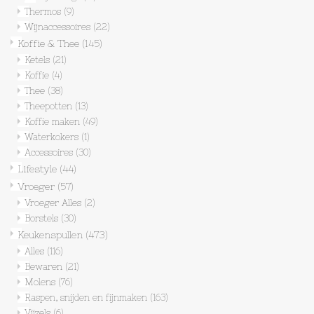
Thermos
(9)
Wijnaccessoires
(22)
Textiel
Koffie & Thee
(145)
Ketels
(21)
Bakken
Koffie
(4)
Thee
(38)
Theepotten
(13)
Hout
Koffie maken
(49)
Waterkokers
(1)
Olieflessen
Accessoires
(30)
Lifestyle
(44)
Vroeger
(57)
Vroeger Alles
(2)
Borstels
(30)
Keukenspullen
(473)
Alles
(116)
Bewaren
(21)
Molens
(76)
Raspen, snijden en fijnmaken
(163)
Vijzels
(6)