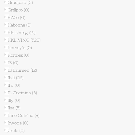
Graupera
(0)
Grillpro
(0)
HA66
(0)
Habonne
(0)
HK Living
(15)
HKLIVING
(523)
Homey’s
(0)
Homiez
(0)
IB
(0)
IB Laursen
(12)
Ibili
(26)
Il c
(0)
IL Cucinino
(3)
Illy
(0)
Ilsa
(5)
Inno Cuisino
(8)
Invotis
(0)
jamie
(0)