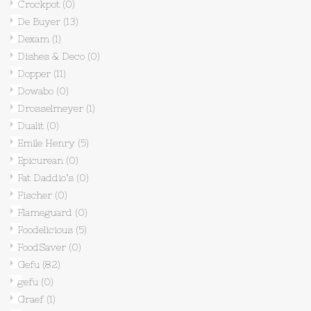
Crockpot
(0)
De Buyer
(13)
Dexam
(1)
Dishes & Deco
(0)
Dopper
(11)
Dowabo
(0)
Drosselmeyer
(1)
Dualit
(0)
Emile Henry
(5)
Epicurean
(0)
Fat Daddio’s
(0)
Fischer
(0)
Flameguard
(0)
Foodelicious
(5)
FoodSaver
(0)
Gefu
(82)
gefu
(0)
Graef
(1)