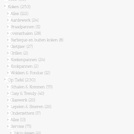
Koken
(253)
Op Tafel
Alles
(122)
Aardewerk
(24)
Braadpannen
(11)
Koffie & Thee
ovenschalen
(28)
Barbeque en buiten koken
(8)
Lifestyle
Gietijzer
(27)
Grillen
(2)
Koekenpannen
(24)
Vroeger
Kookpannen
(2)
Wokken & Fondue
(12)
Keukenspullen
Op Tafel
(230)
Schalen & Kommen
(55)
Cosy & Trendy
(40)
Food
Glaswerk
(20)
Lepelen & Smeren
(26)
Boeken
Onderzetters
(17)
Alles
(13)
Servies
(75)
Cadeaubon
Tokyo design
(21)