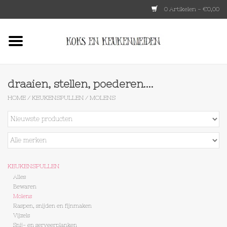
0 Artikelen - €0,00
Home
HKLIVING
draaien, stellen, poederen....
HOME
/
KEUKENSPULLEN
/
MOLENS
Le Creuset
Tokyo design
Lenta Living
KEUKENSPULLEN
Alles
Bewaren
OXO
Molens
Raspen, snijden en fijnmaken
Vijzels
Koken
Snij- en serveerplanken