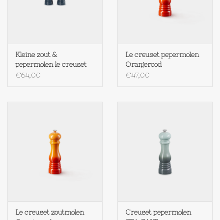
Kleine zout &
Le creuset pepermolen
pepermolen le creuset
Oranjerood
DEEP TEAL
€64,00
€47,00
Le creuset zoutmolen
Creuset pepermolen