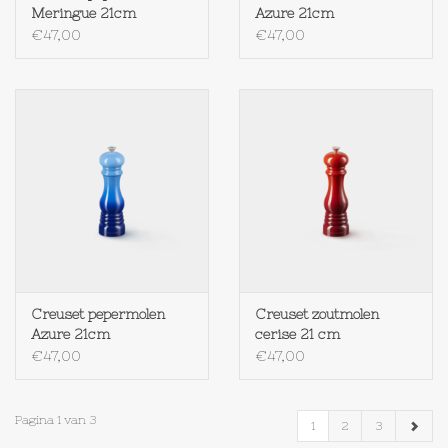
Meringue 21cm
Azure 21cm
€47,00
€47,00
Creuset pepermolen
Creuset zoutmolen
Azure 21cm
cerise 21 cm
€47,00
€47,00
Pagina 1 van 3
1
2
3