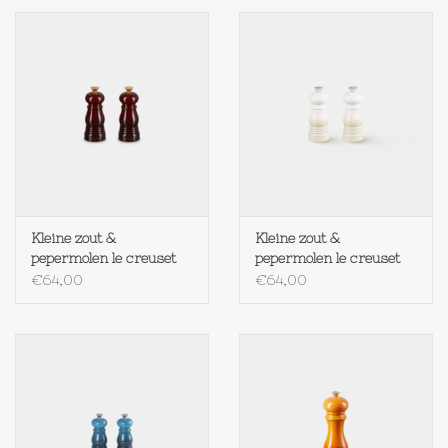
Textiel
Bakken
Hout
Olieflessen
Kleine zout &
Kleine zout &
pepermolen le creuset
pepermolen le creuset
GARNET
MERINGUE
€64,00
€64,00