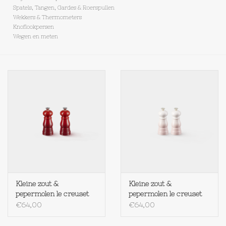
Spatels, Tangen, Gardes & Roerspullen
Wekkers & Thermometers
Op Tafel
Knoflookpersen
Wegen en meten
Koffie & Thee
Lifestyle
Vroeger
Keukenspullen
Food
Kleine zout &
Kleine zout &
Boeken
pepermolen le creuset
pepermolen le creuset
CERISE
SHELL PINK
€64,00
€64,00
Cadeaubon