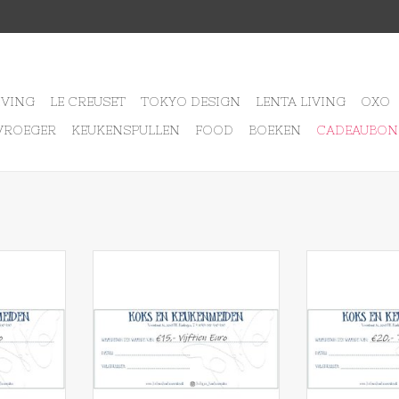
IVING
LE CREUSET
TOKYO DESIGN
LENTA LIVING
OXO
VROEGER
KEUKENSPULLEN
FOOD
BOEKEN
CADEAUBON
Euro
Koks en Keukenmeiden
Cadeaubo
Cadeaubon 15 euro
NKELWAGEN
TOEVOEGEN AA
TOEVOEGEN AAN WINKELWAGEN