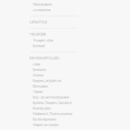
Waterkokers
Accessoires
LIFESTYLE
VROEGER
Vroeger Alles
Borstels
KEUKENSPULLEN
Alles
Bewaren
Molens
Raspen, snijden en
fijnmaken
Vijzels
Snij- en serveerplanken
Spatels, Tangen, Gardes &
Roerspullen
Wekkers & Thermometers
Knoflookpersen
Wegen en meten