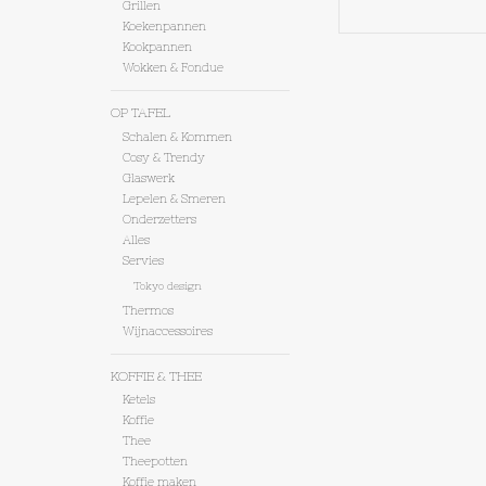
Grillen
Koekenpannen
Kookpannen
Wokken & Fondue
OP TAFEL
Schalen & Kommen
Cosy & Trendy
Glaswerk
Lepelen & Smeren
Onderzetters
Alles
Servies
Tokyo design
Thermos
Wijnaccessoires
KOFFIE & THEE
Ketels
Koffie
Thee
Theepotten
Koffie maken