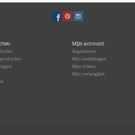
cten
Mijn account
oducten
Registreren
producten
Mijn bestellingen
dingen
Mijn tickets
Mijn verlanglijst
ed