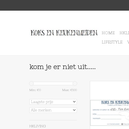
HOME
HKL
LIFESTYLE
kom je er niet uit.....
Cadeaubon 10 
Min: €
0
Max: €
100
TOEVOEGEN AAN WI
HKLIVING