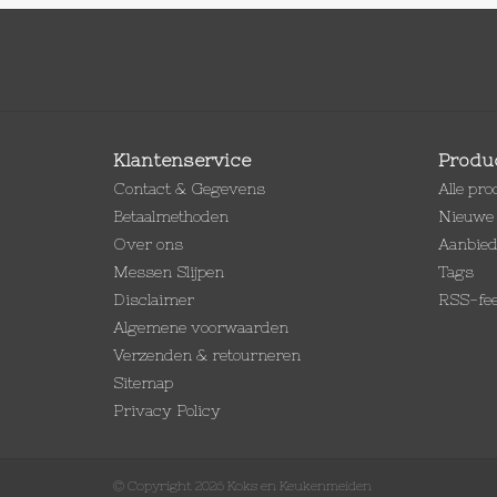
Klantenservice
Produ
Contact & Gegevens
Alle pr
Betaalmethoden
Nieuwe 
Over ons
Aanbie
Messen Slijpen
Tags
Disclaimer
RSS-fe
Algemene voorwaarden
Verzenden & retourneren
Sitemap
Privacy Policy
© Copyright 2026 Koks en Keukenmeiden