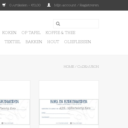
0 Artikelen - €0,00
Mijn account / Registreren
KOKEN
OP TAFEL
KOFFIE & THEE
TEXTIEL
BAKKEN
HOUT
OLIEFLESSEN
HOME
/
CADEAUBON
n 20 Euro
Cadeaubon 25 euro
N WINKELWAGEN
TOEVOEGEN AAN WINKELWAGEN