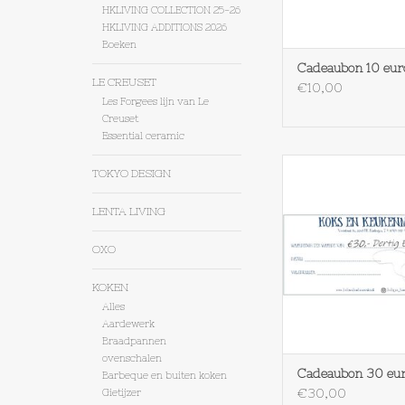
HKLIVING COLLECTION 25-26
HKLIVING ADDITIONS 2026
Boeken
Cadeaubon 10 eur
LE CREUSET
€10,00
Les Forgees lijn van Le
Creuset
Essential ceramic
Cadeaubon 30 
TOKYO DESIGN
TOEVOEGEN AAN WI
LENTA LIVING
OXO
KOKEN
Alles
Aardewerk
Braadpannen
ovenschalen
Cadeaubon 30 eu
Barbeque en buiten koken
€30,00
Gietijzer