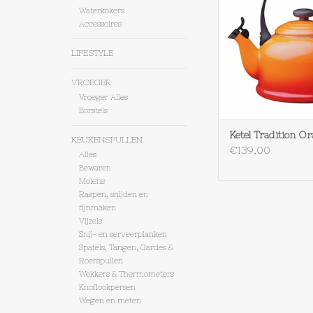
Waterkokers
Accessoires
LIFESTYLE
VROEGER
Vroeger Alles
Borstels
Ketel Tradition Or
KEUKENSPULLEN
€139,00
Alles
Bewaren
Molens
Raspen, snijden en
fijnmaken
Vijzels
Snij- en serveerplanken
Spatels, Tangen, Gardes &
Roerspullen
Wekkers & Thermometers
Knoflookpersen
Wegen en meten