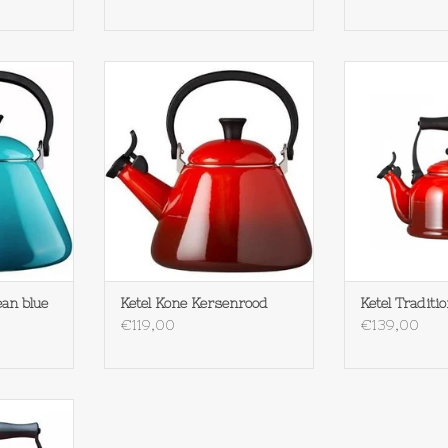
e Carribean
Le Creuset Ketel Kone
Le Creuset K
Kersenrood
Kers
NKELWAGEN
TOEVOEGEN AAN WINKELWAGEN
TOEVOEGEN AA
ean blue
Ketel Kone Kersenrood
Ketel Traditi
€119,00
€139,00
ition Oranje
NKELWAGEN