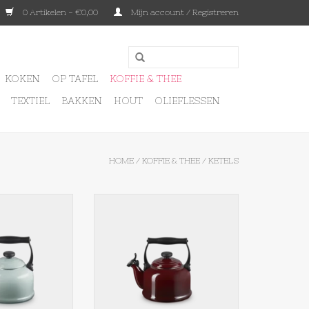
0 Artikelen - €0,00
Mijn account / Registreren
KOKEN
OP TAFEL
KOFFIE & THEE
TEXTIEL
BAKKEN
HOUT
OLIEFLESSEN
HOME
/
KOFFIE & THEE
/
KETELS
ition fluitketel
Le Creuset Tradition fluitketel
 SALT
Rhone
N WINKELWAGEN
TOEVOEGEN AAN WINKELWAGEN