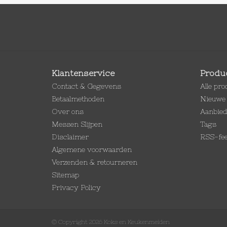
Klantenservice
Produ
Contact & Gegevens
Alle pr
Betaalmethoden
Nieuwe 
Over ons
Aanbie
Messen Slijpen
Tags
Disclaimer
RSS-fe
Algemene voorwaarden
Verzenden & retourneren
Sitemap
Privacy Policy
© Copyright 2026 Koks en Keukenmeiden