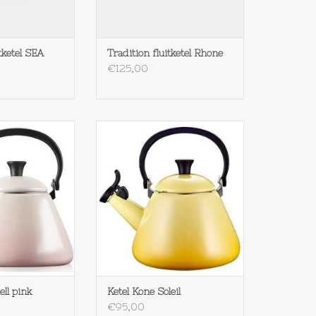
tketel SEA
Tradition fluitketel Rhone
€125,00
l Kone Shell pink
Le Creuset Ketel Kone Soleil
N WINKELWAGEN
TOEVOEGEN AAN WINKELWAGEN
ell pink
Ketel Kone Soleil
€95,00