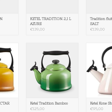
ON
KETEL TRADITION 2,1 L
Tradition flui
AZURE
SALT
€139,00
€139,00
radition
Ketel Tradition Bamboo
Le Creuset Kete
TOEVOEGEN AAN WINKELWAGEN
TOEVOEGEN AA
NKELWAGEN
NECTAR
Ketel Tradition Bamboo
Ketel Kone Sh
€125,00
€95,00