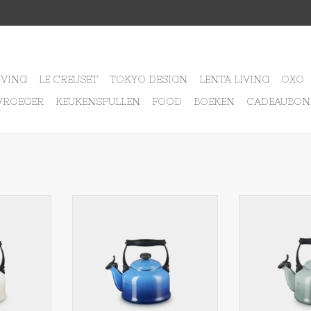
IVING
LE CREUSET
TOKYO DESIGN
LENTA LIVING
OXO
VROEGER
KEUKENSPULLEN
FOOD
BOEKEN
CADEAUBON
TRADITION
KETEL TRADITION 2,1 L AZURE
Le Creuset Trad
E
SEA
TOEVOEGEN AAN WINKELWAGEN
NKELWAGEN
TOEVOEGEN AA