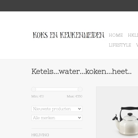
HOME
HKL
LIFESTYLE
Ketels...water...koken...heet..
Le Creuset KETEL 
MERINGU
Min: €
0
Max: €
150
TOEVOEGEN AAN WI
HKLIVING