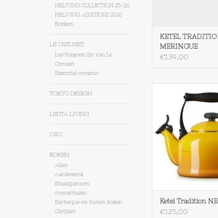
HKLIVING COLLECTION 25-26
HKLIVING ADDITIONS 2026
Boeken
KETEL TRADITI
LE CREUSET
MERINGUE
Les Forgees lijn van Le
€139,00
Creuset
Essential ceramic
Le Creuset Ketel T
TOKYO DESIGN
NECTAR
TOEVOEGEN AAN WI
LENTA LIVING
OXO
KOKEN
Alles
Aardewerk
Braadpannen
ovenschalen
Ketel Tradition 
Barbeque en buiten koken
€125,00
Gietijzer