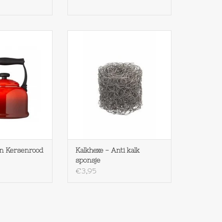
etel Tradition
Kalkhexe - Anti kalk sponsje
enrood
TOEVOEGEN AAN WINKELWAGEN
N WINKELWAGEN
on Kersenrood
Kalkhexe - Anti kalk
sponsje
€3,95