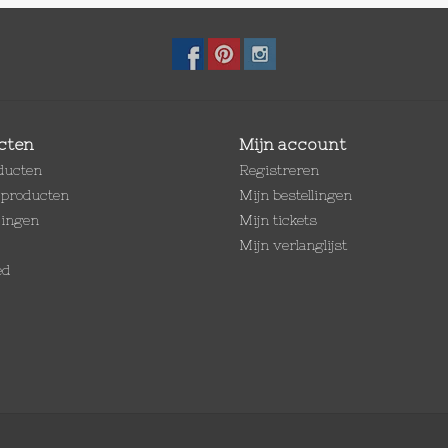
cten
Mijn account
oducten
Registreren
producten
Mijn bestellingen
dingen
Mijn tickets
Mijn verlanglijst
ed