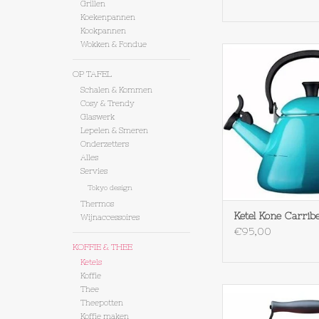
Grillen
Koekenpannen
Kookpannen
Wokken & Fondue
Le Creuset Ketel Kon
blue
OP TAFEL
TOEVOEGEN AAN WI
Schalen & Kommen
Cosy & Trendy
Glaswerk
Lepelen & Smeren
Onderzetters
Alles
Servies
Tokyo design
Thermos
Ketel Kone Carrib
Wijnaccessoires
€95,00
KOFFIE & THEE
Ketels
Koffie
Thee
Le Creuset Ketel Trad
Theepotten
TOEVOEGEN AAN WI
Koffie maken