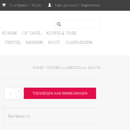
0 Artikelen - €0,00
Mijn account / Registreren
KOKEN
OP TAFEL
KOFFIE & THEE
TEXTIEL
BAKKEN
HOUT
OLIEFLESSEN
HOME
/
ORTHEX AANZETSTAAL 32,2 CM
+
TOEVOEGEN AAN WINKELWAGEN
-
Reviews
(0)