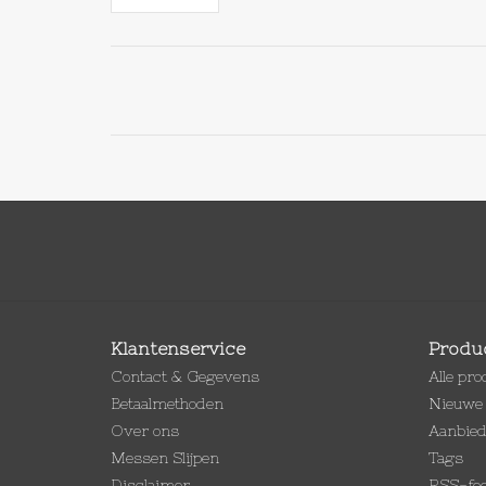
Klantenservice
Produ
Contact & Gegevens
Alle pr
Betaalmethoden
Nieuwe 
Over ons
Aanbie
Messen Slijpen
Tags
Disclaimer
RSS-fe