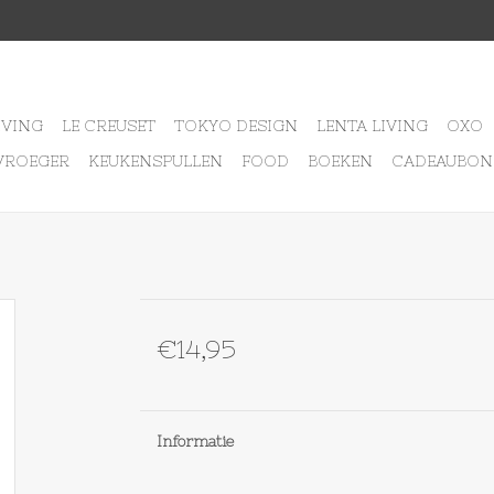
IVING
LE CREUSET
TOKYO DESIGN
LENTA LIVING
OXO
VROEGER
KEUKENSPULLEN
FOOD
BOEKEN
CADEAUBON
€14,95
Informatie