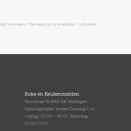
lijst toevoegen
/
Toevoegen om te vergelijken
/
Afdrukken
Koks en Keukenmeiden
Voorstraat 16 8861 BK Harlingen
Openingstijden winkel Dinsdag t/m
vrijdag 10:00 - 18:00 Zaterdag
10.00-17:00