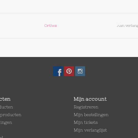
Orthex
Aan verlang
cten
Mijn account
oducten
Registreren
producten
Mijn bestellingen
dingen
Mijn tickets
Mijn verlanglijst
ed