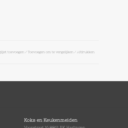
lijst toevoegen
/
Toevoegen om te vergelijken
/
Afdrukken
Koks en Keukenmeiden
Voorstraat 16 8861 BK Harlingen