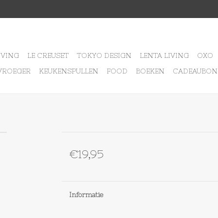
IVING
LE CREUSET
TOKYO DESIGN
LENTA LIVING
OXO
VROEGER
KEUKENSPULLEN
FOOD
BOEKEN
CADEAUBON
€19,95
Informatie