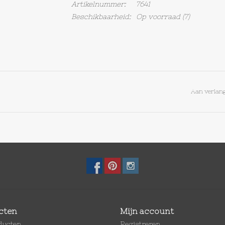
Artikelnummer:
7641
Beschikbaarheid:
Op voorraad
(7)
Aan verlang
cten
Mijn account
oducten
Registreren