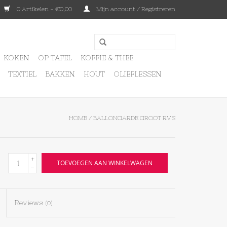
0 Artikelen - €0,00
Mijn account / Registreren
KOKEN
OP TAFEL
KOFFIE & THEE
TEXTIEL
BAKKEN
HOUT
OLIEFLESSEN
HOME
/
BALLONGARDE GROOT RVS
+
TOEVOEGEN AAN WINKELWAGEN
-
Reviews
(0)