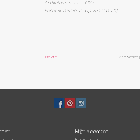
Artikelnummer:
6175
Beschikbaarheid:
Op voorraad
(1)
Bialetti
Aan verlang
cten
Mijn account
oducten
Registreren