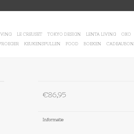
IVING
LE CREUSET
TOKYO DESIGN
LENTA LIVING
OXO
VROEGER
KEUKENSPULLEN
FOOD
BOEKEN
CADEAUBON
€86,95
Informatie