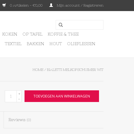
0 Artikelen - €0,00
Mijn account / Registreren
KOKEN
OP TAFEL
KOFFIE & THEE
TEXTIEL
BAKKEN
HOUT
OLIEFLESSEN
HOME
/
BIALETTI MELKOPSCHUIMER WIT
+
TOEVOEGEN AAN WINKELWAGEN
-
Reviews
(0)