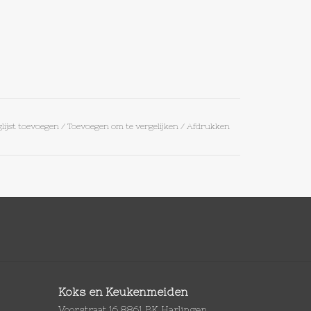
lijst toevoegen
/
Toevoegen om te vergelijken
/
Afdrukken
Koks en Keukenmeiden
Voorstraat 16 8861 BK Harlingen