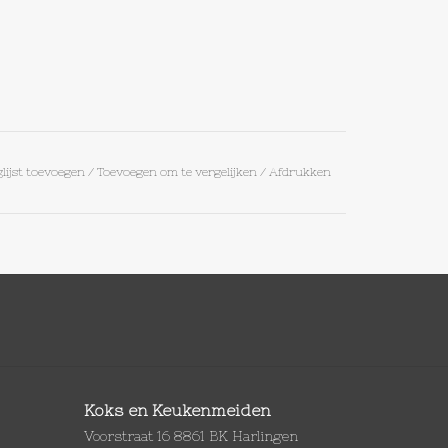
lijst toevoegen
/
Toevoegen om te vergelijken
/
Afdrukken
Koks en Keukenmeiden
Voorstraat 16 8861 BK Harlingen