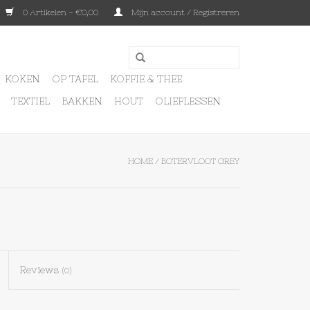
0 Artikelen - €0,00
Mijn account / Registreren
KOKEN
OP TAFEL
KOFFIE & THEE
TEXTIEL
BAKKEN
HOUT
OLIEFLESSEN
HOME
/
BOTERVLOOT GREY
Reviews
(0)