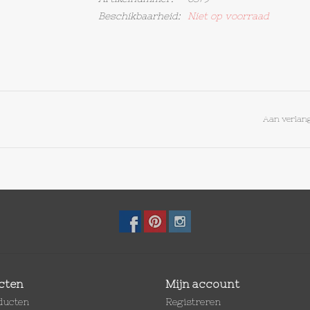
Beschikbaarheid:
Niet op voorraad
Aan verlang
cten
Mijn account
oducten
Registreren