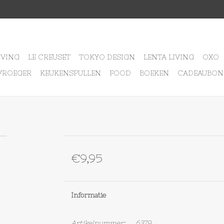
IVING
LE CREUSET
TOKYO DESIGN
LENTA LIVING
OXO
VROEGER
KEUKENSPULLEN
FOOD
BOEKEN
CADEAUBON
€9,95
Informatie
Artikelnummer:
6379