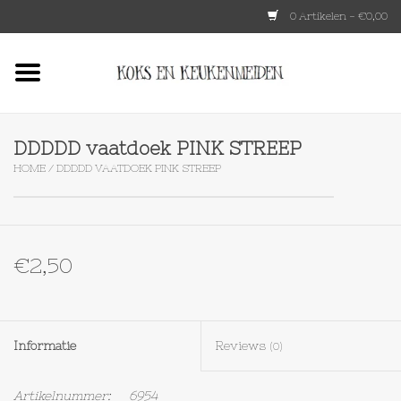
0 Artikelen - €0,00
Home
HKLIVING
DDDDD vaatdoek PINK STREEP
HOME
/
DDDDD VAATDOEK PINK STREEP
Le Creuset
Tokyo design
€2,50
Lenta Living
OXO
Informatie
Reviews
(0)
Koken
Artikelnummer:
6954