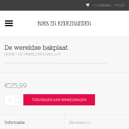
0 Artikelen - €0,00
Home
HKLIVING
De wereldse bakplaat
HOME
/
DE WERELDSE BAKPLAAT
Le Creuset
Tokyo design
€25,99
Lenta Living
+
TOEVOEGEN AAN WINKELWAGEN
-
OXO
Informatie
Reviews
(0)
Koken