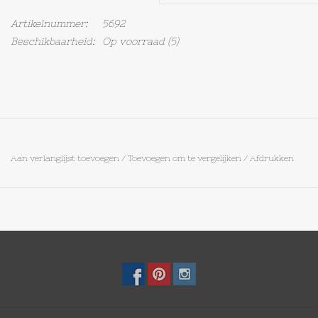
Artikelnummer:
5692
Op Tafel
Beschikbaarheid:
Op voorraad
(5)
Koffie & Thee
Lifestyle
Vroeger
Aan verlanglijst toevoegen
/
Toevoegen om te vergelijken
/
Afdrukken
Keukenspullen
Food
Boeken
Cadeaubon