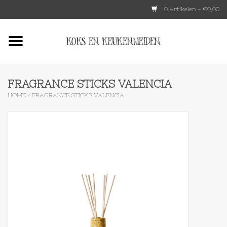
0 Artikelen - €0,00
Home
HKLIVING
FRAGRANCE STICKS VALENCIA
HOME
/
FRAGRANCE STICKS VALENCIA
Le Creuset
Tokyo design
Lenta Living
OXO
Koken