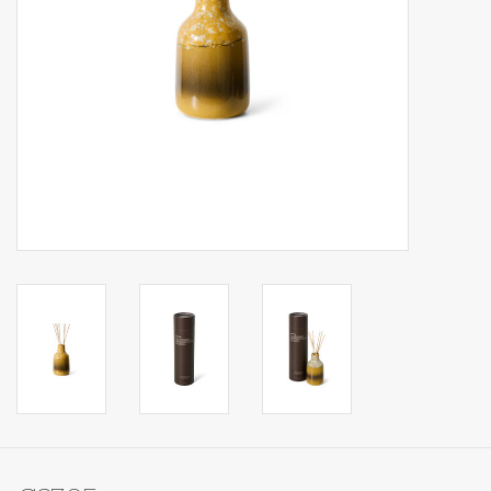
Op Tafel
Koffie & Thee
Lifestyle
Vroeger
Keukenspullen
Food
Boeken
Cadeaubon