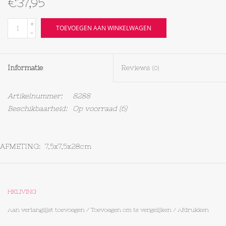
€37,95
Textiel
+
TOEVOEGEN AAN WINKELWAGEN
-
Bakken
Informatie
Reviews
(0)
Hout
Artikelnummer:
8288
Olieflessen
Beschikbaarheid:
Op voorraad
(6)
AFMETING: 7,5x7,5x28cm
HKLIVING
INHOUD: 200ML
Aan verlanglijst toevoegen
/
Toevoegen om te vergelijken
/
Afdrukken