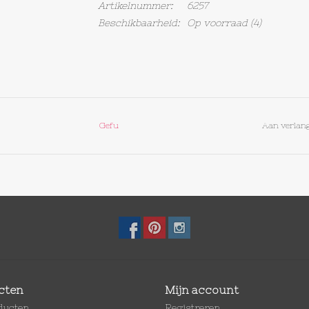
Artikelnummer:
6257
Beschikbaarheid:
Op voorraad
(4)
Gefu
Aan verlang
cten
Mijn account
oducten
Registreren