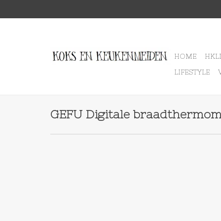
HOME
HKL
LIFESTYLE
GEFU Digitale braadthermo