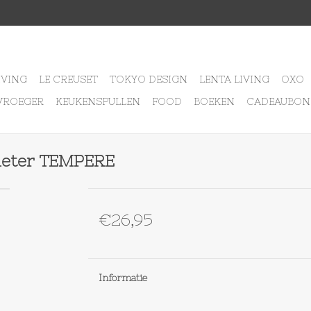
IVING
LE CREUSET
TOKYO DESIGN
LENTA LIVING
OXO
VROEGER
KEUKENSPULLEN
FOOD
BOEKEN
CADEAUBON
meter TEMPERE
€26,95
Informatie