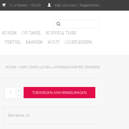
0 Artikelen - €0,00
Mijn account / Registreren
KOKEN
OP TAFEL
KOFFIE & THEE
TEXTIEL
BAKKEN
HOUT
OLIEFLESSEN
HOME
/
GEFU DIGITALE BRAADTHERMOMETER TEMPERE
+
TOEVOEGEN AAN WINKELWAGEN
-
Reviews
(0)