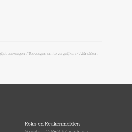
lijst toevoegen
/
Toevoegen om te vergelijken
/
Afdrukken
Koks en Keukenmeiden
Voorstraat 16 8861 BK Harlingen