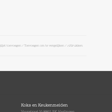
lijst toevoegen
/
Toevoegen om te vergelijken
/
Afdrukken
Koks en Keukenmeiden
Voorstraat 16 8861 BK Harlingen