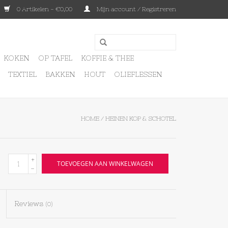
0 Artikelen - €0,00
Mijn account / Registreren
KOKEN
OP TAFEL
KOFFIE & THEE
TEXTIEL
BAKKEN
HOUT
OLIEFLESSEN
HOME
/
HEINEN KOP & SCHOTEL
+
TOEVOEGEN AAN WINKELWAGEN
-
Reviews
(0)