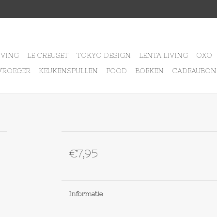
IVING
LE CREUSET
TOKYO DESIGN
LENTA LIVING
OXO
VROEGER
KEUKENSPULLEN
FOOD
BOEKEN
CADEAUBON
€7,95
Informatie