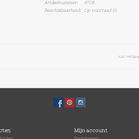
Artikelnummer:
6708
Beschikbaarheid:
Op voorraad
(1)
Aan verlang
cten
Mijn account
oducten
Registreren