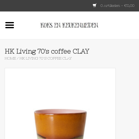
0 Artikelen - €0,00
Home
HKLIVING
HK Living 70's coffee CLAY
HOME
/
HK LIVING 70'S COFFEE CLAY
Le Creuset
Tokyo design
Lenta Living
OXO
Koken