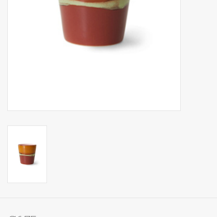
Op Tafel
Koffie & Thee
Lifestyle
Vroeger
Keukenspullen
Food
Boeken
Cadeaubon