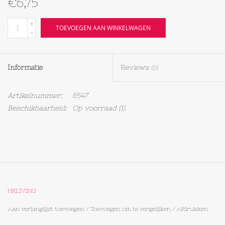
€6,75
Textiel
+
TOEVOEGEN AAN WINKELWAGEN
-
Bakken
Informatie
Reviews
(0)
Hout
Artikelnummer:
6547
Olieflessen
Beschikbaarheid:
Op voorraad
(1)
HKLIVING
Aan verlanglijst toevoegen
/
Toevoegen om te vergelijken
/
Afdrukken