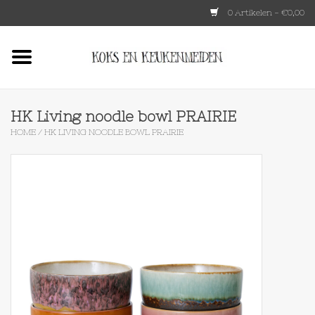
0 Artikelen - €0,00
Home
HKLIVING
HK Living noodle bowl PRAIRIE
HOME
/
HK LIVING NOODLE BOWL PRAIRIE
Le Creuset
Tokyo design
Lenta Living
OXO
Koken