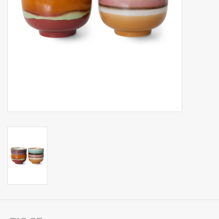
Op Tafel
Koffie & Thee
Lifestyle
Vroeger
Keukenspullen
Food
Boeken
Cadeaubon