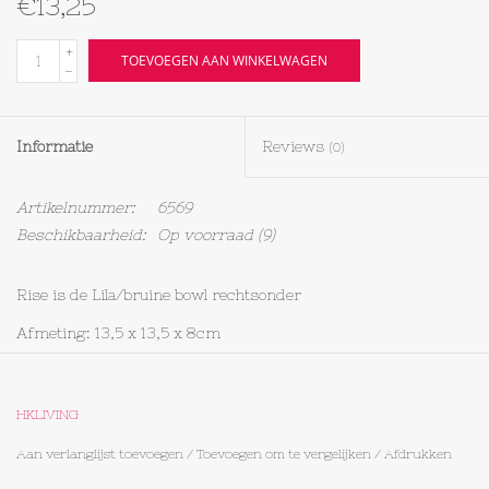
€13,25
Textiel
+
TOEVOEGEN AAN WINKELWAGEN
-
Bakken
Informatie
Reviews
(0)
Hout
Artikelnummer:
6569
Olieflessen
Beschikbaarheid:
Op voorraad
(9)
Rise is de Lila/bruine bowl rechtsonder
Afmeting: 13,5 x 13,5 x 8cm
HKLIVING
Aan verlanglijst toevoegen
/
Toevoegen om te vergelijken
/
Afdrukken