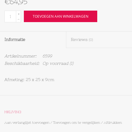
€64,95
Textiel
+
TOEVOEGEN AAN WINKELWAGEN
-
Bakken
Informatie
Reviews
(0)
Hout
Artikelnummer:
6599
Olieflessen
Beschikbaarheid:
Op voorraad
(1)
Afmeting: 25 x 25 x 9cm
HKLIVING
Aan verlanglijst toevoegen
/
Toevoegen om te vergelijken
/
Afdrukken