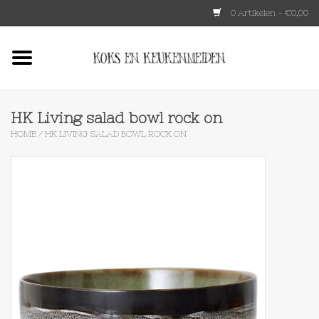
0 Artikelen - €0,00
Home
HKLIVING
HK Living salad bowl rock on
HOME
/
HK LIVING SALAD BOWL ROCK ON
Le Creuset
Tokyo design
Lenta Living
OXO
Koken