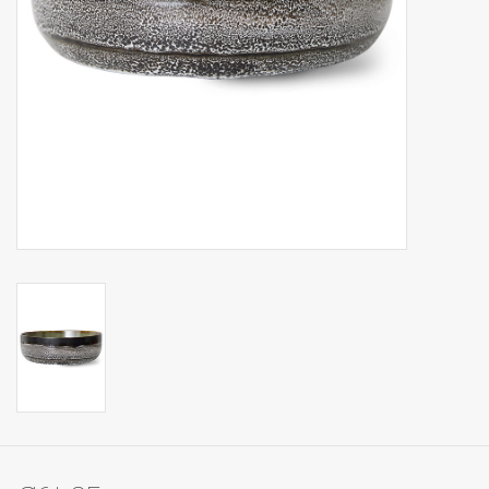
Op Tafel
Koffie & Thee
Lifestyle
Vroeger
Keukenspullen
Food
Boeken
Cadeaubon