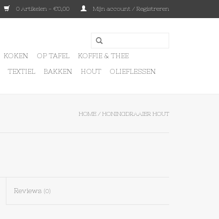
0 Artikelen - €0,00
Mijn account / Registreren
KOKEN
OP TAFEL
KOFFIE & THEE
TEXTIEL
BAKKEN
HOUT
OLIEFLESSEN
HOME
/
HONINGDRAAIER HOUT
Reviews
(0)