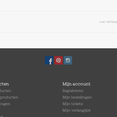
Aan verlang
cten
Mijn account
oducten
Registreren
producten
Mijn bestellingen
dingen
Mijn tickets
Mijn verlanglijst
ed