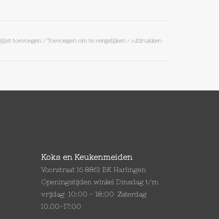
lijst toevoegen
/
Toevoegen om te vergelijken
/
Afdrukken
Koks en Keukenmeiden
Voorstraat 16 8861 BK Harlingen
Openingstijden winkel Dinsdag t/m
vrijdag 10:00 - 18:00 Zaterdag
10.00-17:00