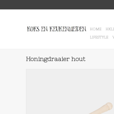
HOME
HKL
LIFESTYLE
Honingdraaier hout