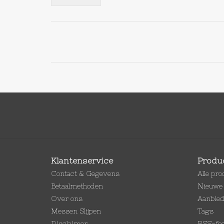
Klantenservice
Produ
Contact & Gegevens
Alle pr
Betaalmethoden
Nieuwe 
Over ons
Aanbie
Messen Slijpen
Tags
Disclaimer
RSS-fe