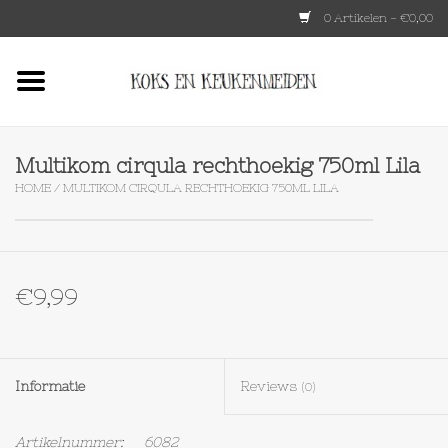
0 Artikelen - €0,00
Home
HKLIVING
Multikom cirqula rechthoekig 750ml Lila
HOME
/
MULTIKOM CIRQULA RECHTHOEKIG 750ML LILA
Le Creuset
Tokyo design
€9,99
Lenta Living
OXO
Informatie
Reviews
(0)
Koken
Artikelnummer:
6082