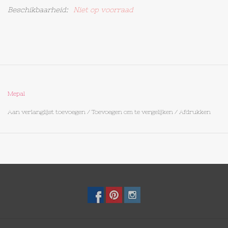
Beschikbaarheid:
Niet op voorraad
Op Tafel
Koffie & Thee
Lifestyle
Mepal
Vroeger
Aan verlanglijst toevoegen
/
Toevoegen om te vergelijken
/
Afdrukken
Keukenspullen
Food
Boeken
Cadeaubon