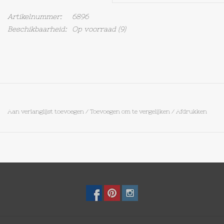
Artikelnummer:
6896
Op Tafel
Beschikbaarheid:
Op voorraad
(9)
Koffie & Thee
Lifestyle
Vroeger
Aan verlanglijst toevoegen
/
Toevoegen om te vergelijken
/
Afdrukken
Keukenspullen
Food
Boeken
Cadeaubon