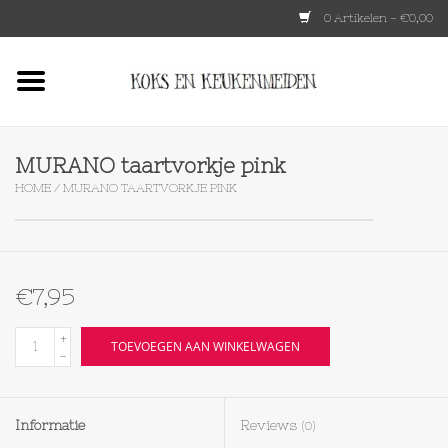
0 Artikelen - €0,00
Home
HKLIVING
MURANO taartvorkje pink
HOME
/
MURANO TAARTVORKJE PINK
Le Creuset
Tokyo design
€7,95
Lenta Living
+
TOEVOEGEN AAN WINKELWAGEN
-
OXO
Informatie
Reviews
(0)
Koken