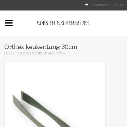
0 Artikelen - €0,00
Home
HKLIVING
Orthex keukentang 30cm
HOME
/
ORTHEX KEUKENTANG 30CM
Le Creuset
Tokyo design
Lenta Living
OXO
Koken