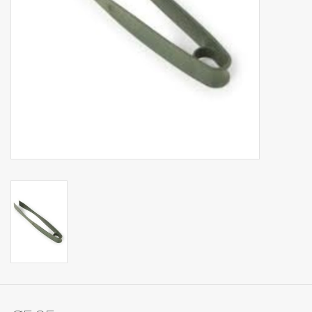
Op Tafel
Koffie & Thee
Lifestyle
Vroeger
Keukenspullen
Food
Boeken
Cadeaubon