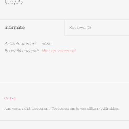
€5,95
Textiel
Informatie
Reviews
Bakken
(0)
Artikelnummer:
4686
Hout
Beschikbaarheid:
Niet op voorraad
Olieflessen
Orthex
Aan verlanglijst toevoegen
/
Toevoegen om te vergelijken
/
Afdrukken