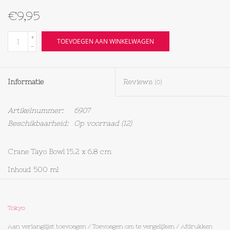
€9,95
Textiel
+
TOEVOEGEN AAN WINKELWAGEN
-
Bakken
Hout
Informatie
Reviews
(0)
Olieflessen
Artikelnummer:
6907
Beschikbaarheid:
Op voorraad
(12)
Crane Tayo Bowl 15.2 x 6.8 cm
Inhoud 500 ml
Materiaal: Porselein
Tokyo
Aan verlanglijst toevoegen
/
Toevoegen om te vergelijken
/
Afdrukken