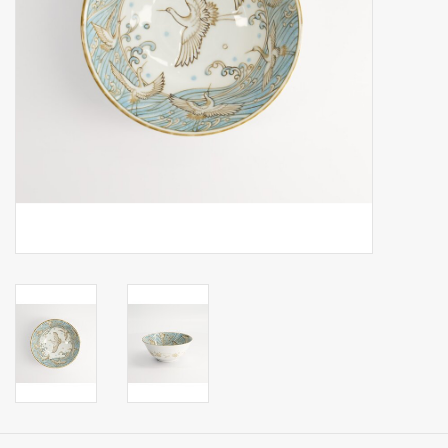
Op Tafel
Koffie & Thee
Lifestyle
Vroeger
Keukenspullen
Food
Boeken
Cadeaubon