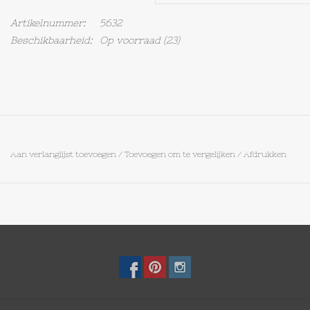
Artikelnummer:
5632
Op Tafel
Beschikbaarheid:
Op voorraad
(23)
Koffie & Thee
Lifestyle
Vroeger
Aan verlanglijst toevoegen
/
Toevoegen om te vergelijken
/
Afdrukken
Keukenspullen
Food
Boeken
Cadeaubon