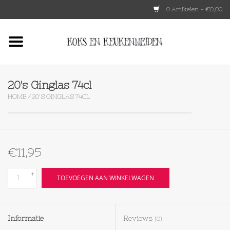
0 Artikelen - €0,00
Home
HKLIVING
20's Ginglas 74cl
HOME
/
20'S GINGLAS 74CL
Le Creuset
Tokyo design
€11,95
Lenta Living
+
TOEVOEGEN AAN WINKELWAGEN
-
OXO
Informatie
Reviews
(0)
Koken