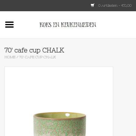
0 Artikelen - €0,00
Home
HKLIVING
70' cafe cup CHALK
HOME
/
70' CAFE CUP CHALK
Le Creuset
Tokyo design
Lenta Living
OXO
Koken