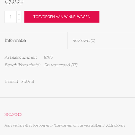
€9,99
Textiel
+
TOEVOEGEN AAN WINKELWAGEN
-
Bakken
Informatie
Reviews
(0)
Hout
Artikelnummer:
8195
Olieflessen
Beschikbaarheid:
Op voorraad
(17)
Inhoud: 250ml
HKLIVING
Aan verlanglijst toevoegen
/
Toevoegen om te vergelijken
/
Afdrukken