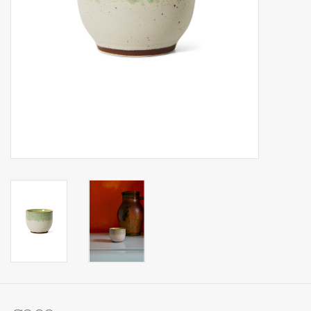
Op Tafel
Koffie & Thee
Lifestyle
Vroeger
Keukenspullen
Food
Boeken
Cadeaubon