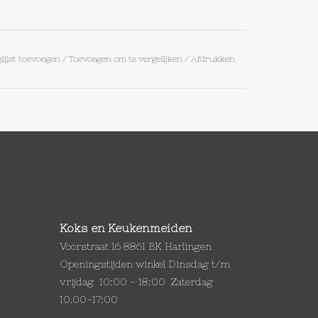
lijst toevoegen
/
Toevoegen om te vergelijken
/
Afdrukken
Koks en Keukenmeiden
Voorstraat 16 8861 BK Harlingen
Openingstijden winkel Dinsdag t/m
vrijdag 10:00 - 18:00 Zaterdag
10.00-17:00