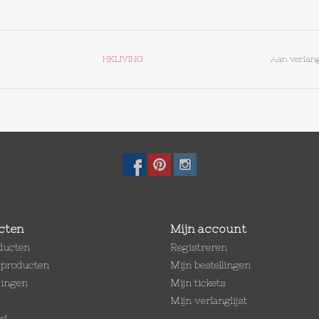
HKLIVING
Aan verlang
cten
Mijn account
oducten
Registreren
producten
Mijn bestellingen
dingen
Mijn tickets
Mijn verlanglijst
ed