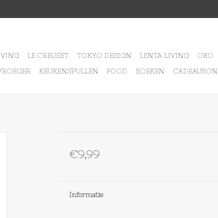
IVING
LE CREUSET
TOKYO DESIGN
LENTA LIVING
OXO
VROEGER
KEUKENSPULLEN
FOOD
BOEKEN
CADEAUBON
€9,99
Informatie