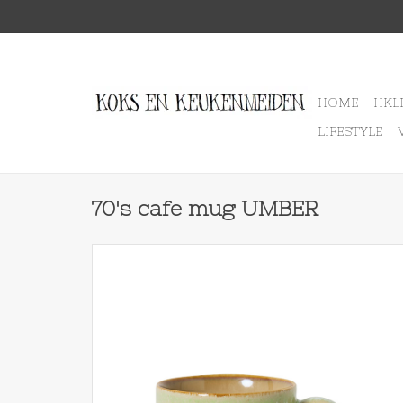
HOME
HKL
LIFESTYLE
70's cafe mug UMBER