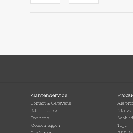
Klantenservice
Produ
Contact & Gegevens
Alle pr
Betaalmethoden
Nieuwe 
Over ons
Aanbie
Messen Slijpen
Tags
Disclaimer
RSS-fe