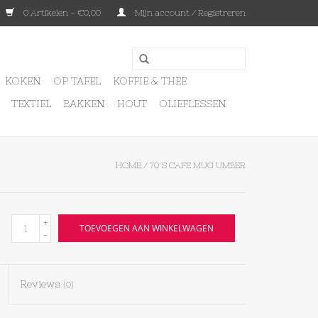
0 Artikelen - €0,00
Mijn account / Registreren
KOKEN
OP TAFEL
KOFFIE & THEE
TEXTIEL
BAKKEN
HOUT
OLIEFLESSEN
HOME
/
70'S CAFE MUG UMBER
+
TOEVOEGEN AAN WINKELWAGEN
-
Reviews
(0)