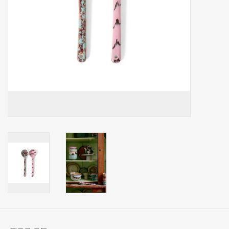
Op Tafel
Koffie & Thee
Lifestyle
Vroeger
Keukenspullen
Food
Boeken
Cadeaubon