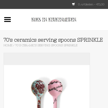
0 Artikelen - €0,00
Home
HKLIVING
70's ceramics serving spoons SPRINKLE
HOME
/
70'S CERAMICS SERVING SPOONS SPRINKLE
Le Creuset
Tokyo design
Lenta Living
OXO
Koken