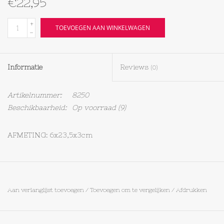
€22,95
Textiel
+
TOEVOEGEN AAN WINKELWAGEN
-
Bakken
Informatie
Reviews
(0)
Hout
Artikelnummer:
8250
Olieflessen
Beschikbaarheid:
Op voorraad
(9)
AFMETING: 6x23,5x3cm
Aan verlanglijst toevoegen
/
Toevoegen om te vergelijken
/
Afdrukken