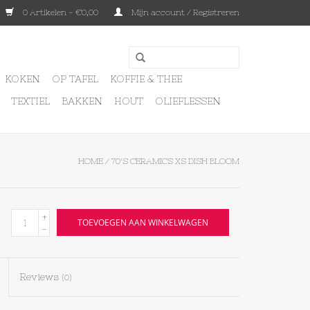
0 Artikelen - €0,00
Mijn account / Registreren
KOKEN
OP TAFEL
KOFFIE & THEE
TEXTIEL
BAKKEN
HOUT
OLIEFLESSEN
HOME
/
70'S CERAMICS XS DISH BLOOM
+
TOEVOEGEN AAN WINKELWAGEN
-
Reviews
(0)