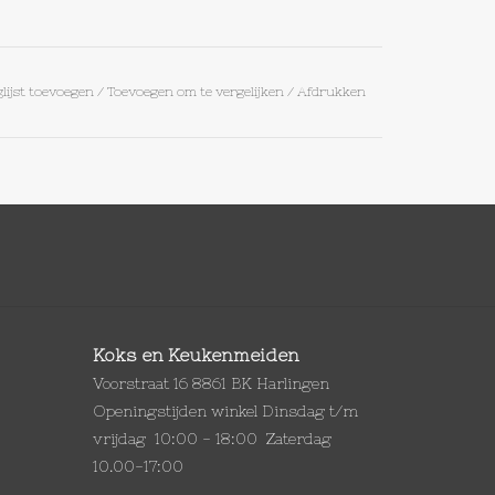
lijst toevoegen
/
Toevoegen om te vergelijken
/
Afdrukken
Koks en Keukenmeiden
Voorstraat 16 8861 BK Harlingen
Openingstijden winkel Dinsdag t/m
vrijdag 10:00 - 18:00 Zaterdag
10.00-17:00