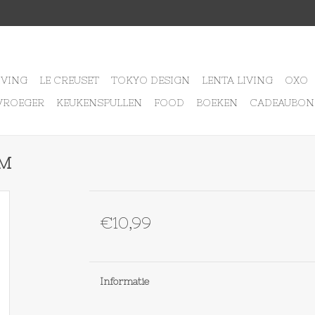
IVING
LE CREUSET
TOKYO DESIGN
LENTA LIVING
OXO
VROEGER
KEUKENSPULLEN
FOOD
BOEKEN
CADEAUBON
OM
€10,99
Informatie