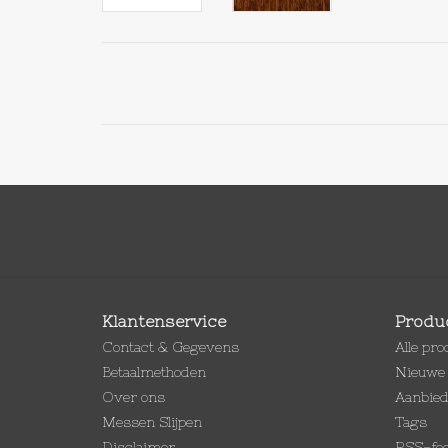
Klantenservice
Produ
Contact & Gegevens
Alle pr
Betaalmethoden
Nieuwe 
Over ons
Aanbie
Messen Slijpen
Tags
Disclaimer
RSS-fe