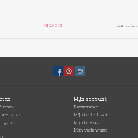
HKLIVING
Aan verlang
cten
Mijn account
oducten
Registreren
producten
Mijn bestellingen
dingen
Mijn tickets
Mijn verlanglijst
ed