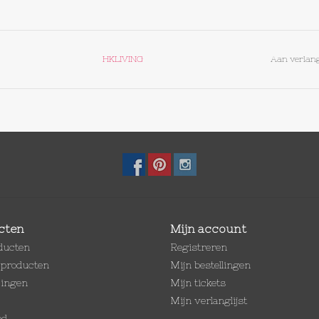
HKLIVING
Aan verlang
cten
Mijn account
oducten
Registreren
producten
Mijn bestellingen
dingen
Mijn tickets
Mijn verlanglijst
ed