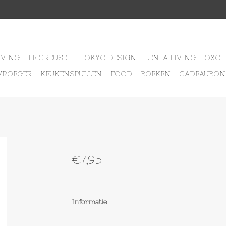
IVING
LE CREUSET
TOKYO DESIGN
LENTA LIVING
OXO
VROEGER
KEUKENSPULLEN
FOOD
BOEKEN
CADEAUBON
€7,95
Informatie