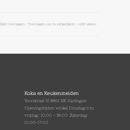
lijst toevoegen
/
Toevoegen om te vergelijken
/
Afdrukken
Koks en Keukenmeiden
Voorstraat 16 8861 BK Harlingen
Openingstijden winkel Dinsdag t/m
vrijdag 10:00 - 18:00 Zaterdag
10.00-17:00