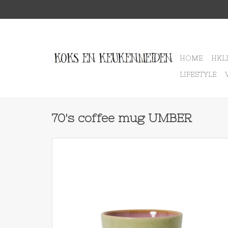
HOME
HKL
LIFESTYLE
70's coffee mug UMBER