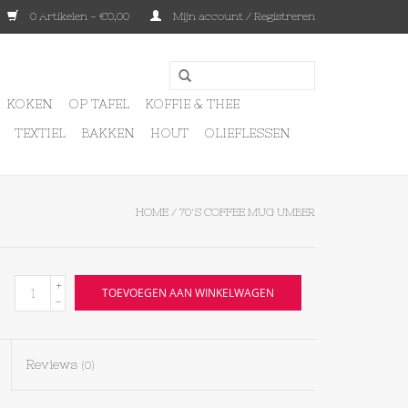
0 Artikelen - €0,00
Mijn account / Registreren
KOKEN
OP TAFEL
KOFFIE & THEE
TEXTIEL
BAKKEN
HOUT
OLIEFLESSEN
HOME
/
70'S COFFEE MUG UMBER
+
TOEVOEGEN AAN WINKELWAGEN
-
Reviews
(0)