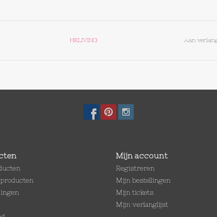
HKLIVING
Aan verlang
cten
Mijn account
oducten
Registreren
producten
Mijn bestellingen
dingen
Mijn tickets
Mijn verlanglijst
ed