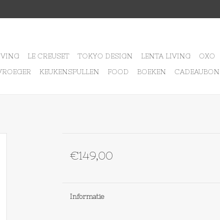
IVING
LE CREUSET
TOKYO DESIGN
LENTA LIVING
OXO
VROEGER
KEUKENSPULLEN
FOOD
BOEKEN
CADEAUBON
€149,00
Informatie