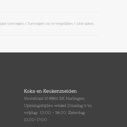
lijst toevoegen
/
Toevoegen om te vergelijken
/
Afdrukken
Koks en Keukenmeiden
Voorstraat 16 8861 BK Harlingen
Openingstijden winkel Dinsdag t/m
vrijdag 10:00 - 18:00 Zaterdag
10.00-17:00