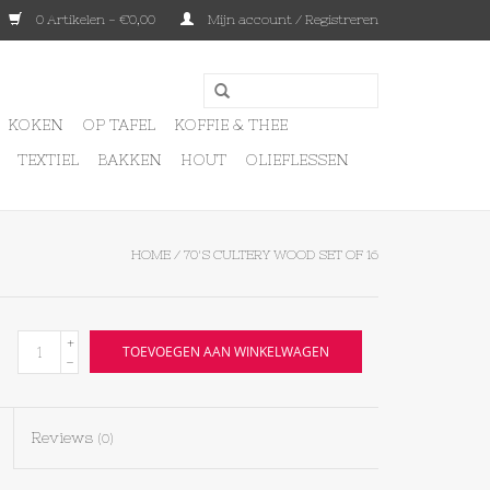
0 Artikelen - €0,00
Mijn account / Registreren
KOKEN
OP TAFEL
KOFFIE & THEE
TEXTIEL
BAKKEN
HOUT
OLIEFLESSEN
HOME
/
70'S CULTERY WOOD SET OF 16
+
TOEVOEGEN AAN WINKELWAGEN
-
Reviews
(0)