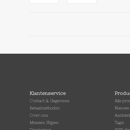
Klantenservice
Produ
Contact & Gegevens
Alle pr
Betaalmethoden
Nieuwe 
Over ons
Aanbie
Messen Slijpen
Tags
Disclaimer
RSS-fe