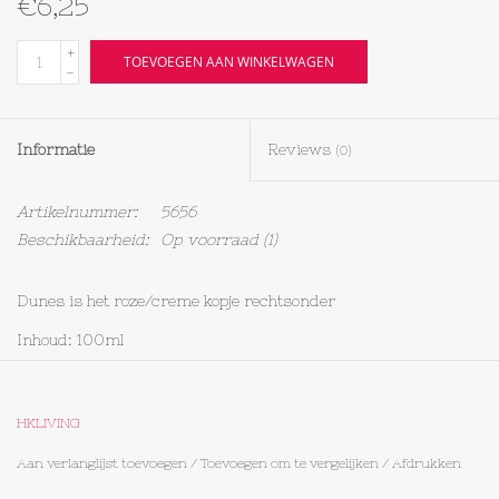
€6,25
Textiel
+
TOEVOEGEN AAN WINKELWAGEN
-
Bakken
Informatie
Reviews
(0)
Hout
Artikelnummer:
5656
Olieflessen
Beschikbaarheid:
Op voorraad
(1)
Dunes is het roze/creme kopje rechtsonder
Inhoud: 100ml
HKLIVING
Aan verlanglijst toevoegen
/
Toevoegen om te vergelijken
/
Afdrukken