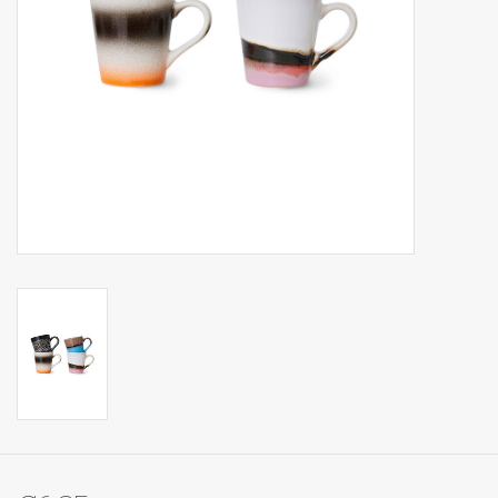
Op Tafel
Koffie & Thee
Lifestyle
Vroeger
Keukenspullen
Food
Boeken
Cadeaubon