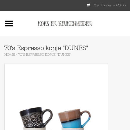
0 Artikelen - €0,00
Home
HKLIVING
70's Espresso kopje ''DUNES''
HOME
/
70'S ESPRESSO KOPJE ''DUNES''
Le Creuset
Tokyo design
Lenta Living
OXO
Koken