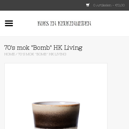
0 Artikelen - €0,00
Home
HKLIVING
70's mok ''Bomb'' HK Living
HOME
/
70'S MOK ''BOMB'' HK LIVING
Le Creuset
Tokyo design
Lenta Living
OXO
Koken