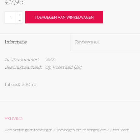
€7,95
Textiel
+
TOEVOEGEN AAN WINKELWAGEN
-
Bakken
Informatie
Reviews
(0)
Hout
Artikelnummer:
5604
Olieflessen
Beschikbaarheid:
Op voorraad
(29)
Inhoud: 230ml
HKLIVING
Aan verlanglijst toevoegen
/
Toevoegen om te vergelijken
/
Afdrukken