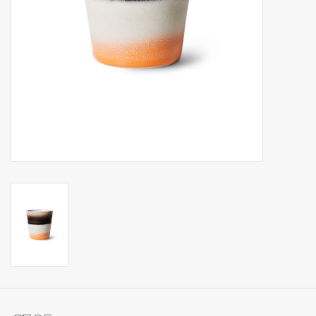
Op Tafel
Koffie & Thee
Lifestyle
Vroeger
Keukenspullen
Food
Boeken
Cadeaubon