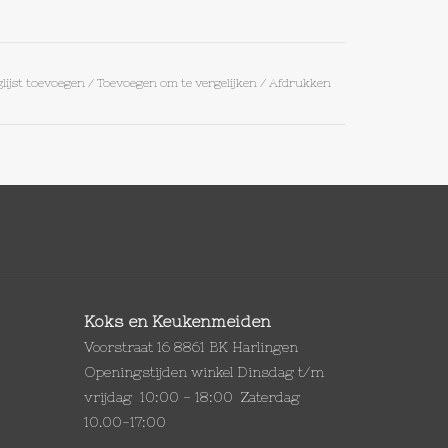
lijst toevoegen
/
Toevoegen om te vergelijken
/
Afdrukken
Koks en Keukenmeiden
Voorstraat 16 8861 BK Harlingen
Openingstijden winkel Dinsdag t/m
vrijdag 10:00 - 18:00 Zaterdag
10.00-17:00