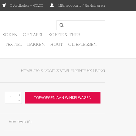
0 Artikelen - €0,00
Mijn account / Registreren
KOKEN
OP TAFEL
KOFFIE & THEE
TEXTIEL
BAKKEN
HOUT
OLIEFLESSEN
HOME
/
70'S NOODLE BOWL ''NIGHT'' HK LIVING
+
TOEVOEGEN AAN WINKELWAGEN
-
Reviews
(0)