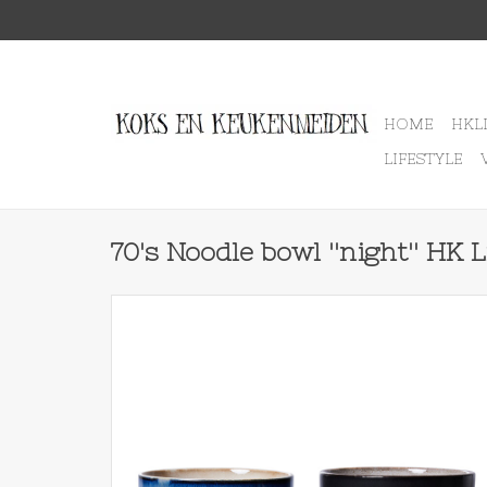
HOME
HKL
LIFESTYLE
70's Noodle bowl ''night'' HK 