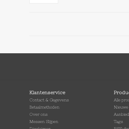
Klantenservice
Produ
Contact & Gegevens
Alle pr
Betaalmethoden
Nieuwe 
Over ons
Aanbie
Messen Slijpen
Tags
Disclaimer
RSS-fe