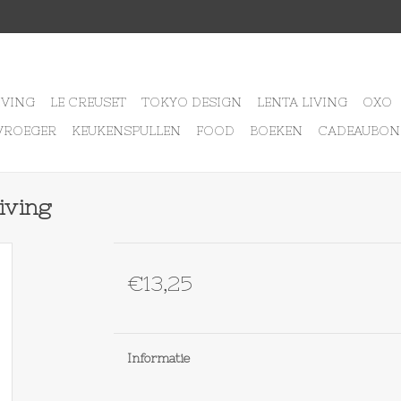
IVING
LE CREUSET
TOKYO DESIGN
LENTA LIVING
OXO
VROEGER
KEUKENSPULLEN
FOOD
BOEKEN
CADEAUBON
Living
€13,25
Informatie