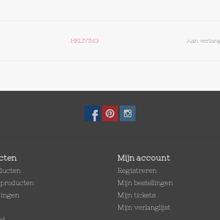
HKLIVING
Aan verlang
cten
Mijn account
oducten
Registreren
producten
Mijn bestellingen
dingen
Mijn tickets
Mijn verlanglijst
ed