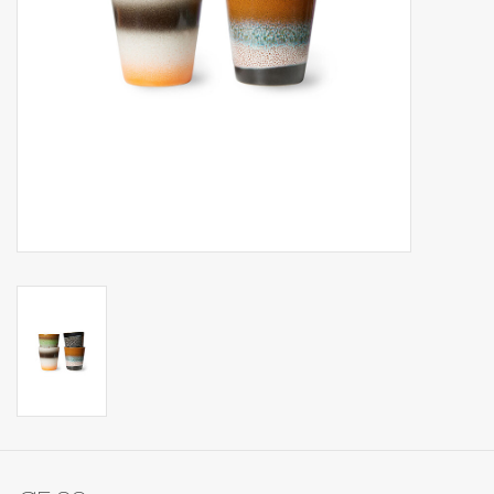
Op Tafel
Koffie & Thee
Lifestyle
Vroeger
Keukenspullen
Food
Boeken
Cadeaubon