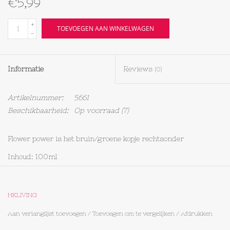
€5,99
Textiel
+
TOEVOEGEN AAN WINKELWAGEN
-
Bakken
Informatie
Reviews
(0)
Hout
Artikelnummer:
5661
Olieflessen
Beschikbaarheid:
Op voorraad
(7)
Flower power is het bruin/groene kopje rechtsonder
Inhoud: 100ml
HKLIVING
Aan verlanglijst toevoegen
/
Toevoegen om te vergelijken
/
Afdrukken