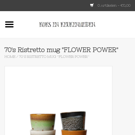
0 Artikelen - €0,00
Home
HKLIVING
70's Ristretto mug ''FLOWER POWER''
HOME
/
70'S RISTRETTO MUG ''FLOWER POWER''
Le Creuset
Tokyo design
Lenta Living
OXO
Koken