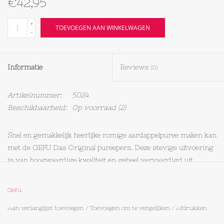
€42,95
Textiel
+
TOEVOEGEN AAN WINKELWAGEN
-
Bakken
Informatie
Reviews
(0)
Hout
Artikelnummer:
5024
Olieflessen
Beschikbaarheid:
Op voorraad
(2)
Snel en gemakkelijk heerlijke romige aardappelpuree maken kan
met de GEFU Das Original pureepers. Deze stevige uitvoering
is van hoogwaardige kwaliteit en geheel vervaardigd uit
roestvrij staal. Kan uit elkaar gehaald worden voor reiniging.
Stevige aardappelpers van H 31 x B 12 x D 10 cm
Gefu
Het is vervaardigd van hoogwaardig RVS
Aan verlanglijst toevoegen
/
Toevoegen om te vergelijken
/
Afdrukken
Pers snel en gemakkelijk aardappels tot puree
Voorzien van ergonomische grepen