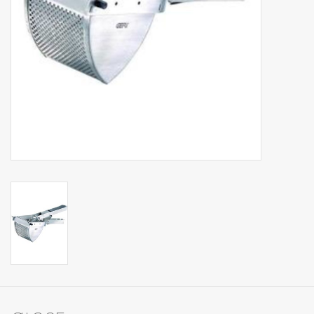
Op Tafel
Koffie & Thee
Lifestyle
Vroeger
Keukenspullen
Food
Boeken
Cadeaubon