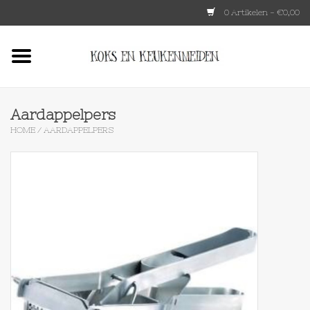
0 Artikelen - €0,00
Home
HKLIVING
Aardappelpers
HOME
/
AARDAPPELPERS
Le Creuset
Tokyo design
Lenta Living
OXO
Koken