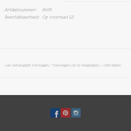
Artikelnummer:
8495
Op Tafel
Beschikbaarheid:
Op voorraad
(2)
Koffie & Thee
Lifestyle
Vroeger
Aan verlanglijst toevoegen
/
Toevoegen om te vergelijken
/
Afdrukken
Keukenspullen
Food
Boeken
Cadeaubon