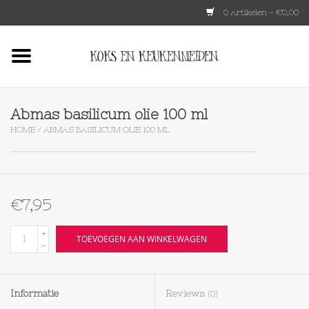
0 Artikelen - €0,00
Home
HKLIVING
Abmas basilicum olie 100 ml
HOME
/
ABMAS BASILICUM OLIE 100 ML
Le Creuset
Tokyo design
€7,95
Lenta Living
+
TOEVOEGEN AAN WINKELWAGEN
-
OXO
Informatie
Reviews
(0)
Koken