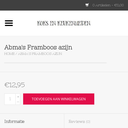
0 Artikelen - €0,00
Home
HKLIVING
Abma's Framboos azijn
HOME
/
ABMA'S FRAMBOOS AZIJN
Le Creuset
Tokyo design
€12,95
Lenta Living
+
TOEVOEGEN AAN WINKELWAGEN
-
OXO
Informatie
Reviews
(0)
Koken