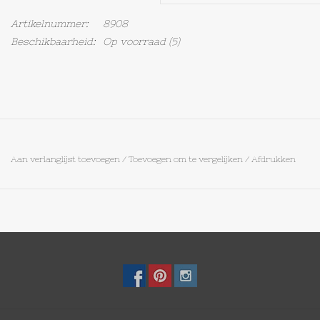
Artikelnummer:
8908
Op Tafel
Beschikbaarheid:
Op voorraad
(5)
Koffie & Thee
Lifestyle
Vroeger
Aan verlanglijst toevoegen
/
Toevoegen om te vergelijken
/
Afdrukken
Keukenspullen
Food
Boeken
Cadeaubon