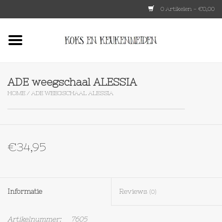
0 Artikelen - €0,00
Home
HKLIVING
ADE weegschaal ALESSIA
HOME
/
ADE WEEGSCHAAL ALESSIA
Le Creuset
Tokyo design
€34,95
Lenta Living
OXO
Informatie
Reviews
(0)
Koken
Artikelnummer:
7605