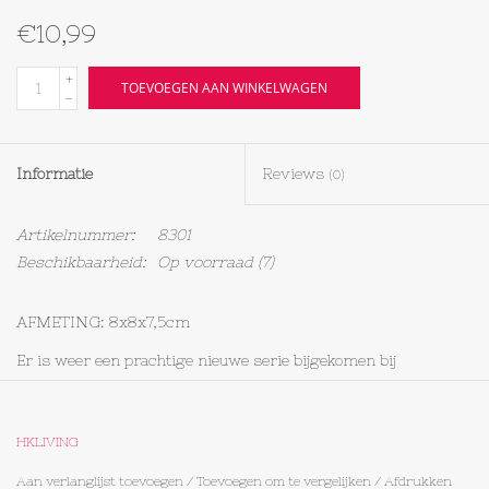
€10,99
Textiel
+
TOEVOEGEN AAN WINKELWAGEN
-
Bakken
Hout
Informatie
Reviews
(0)
Olieflessen
Artikelnummer:
8301
Beschikbaarheid:
Op voorraad
(7)
AFMETING: 8x8x7,5cm
Er is weer een prachtige nieuwe serie bijgekomen bij
HKLIVING
Uniek handwerk
HKLIVING
Aan verlanglijst toevoegen
/
Toevoegen om te vergelijken
/
Afdrukken