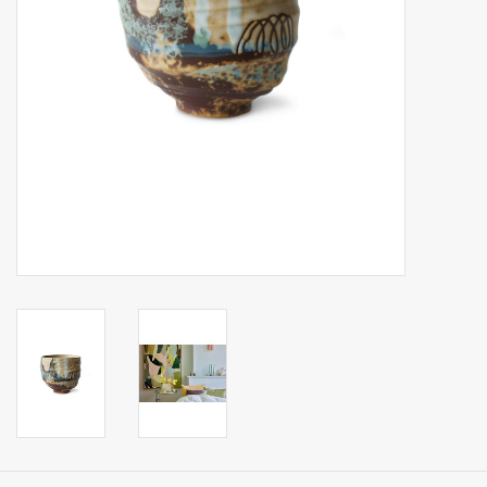
Op Tafel
Koffie & Thee
Lifestyle
Vroeger
Keukenspullen
Food
Boeken
Cadeaubon