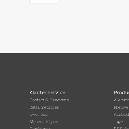
Klantenservice
Produ
Contact & Gegevens
Alle pr
Betaalmethoden
Nieuwe 
Over ons
Aanbie
Messen Slijpen
Tags
Disclaimer
RSS-fe