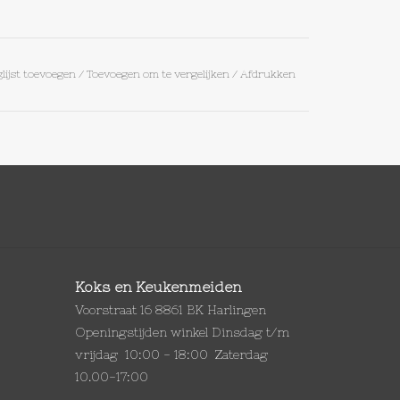
lijst toevoegen
/
Toevoegen om te vergelijken
/
Afdrukken
Koks en Keukenmeiden
Voorstraat 16 8861 BK Harlingen
Openingstijden winkel Dinsdag t/m
vrijdag 10:00 - 18:00 Zaterdag
10.00-17:00