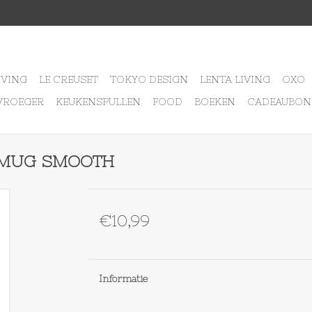
IVING
LE CREUSET
TOKYO DESIGN
LENTA LIVING
OXO
VROEGER
KEUKENSPULLEN
FOOD
BOEKEN
CADEAUBON
E MUG SMOOTH
€10,99
Informatie