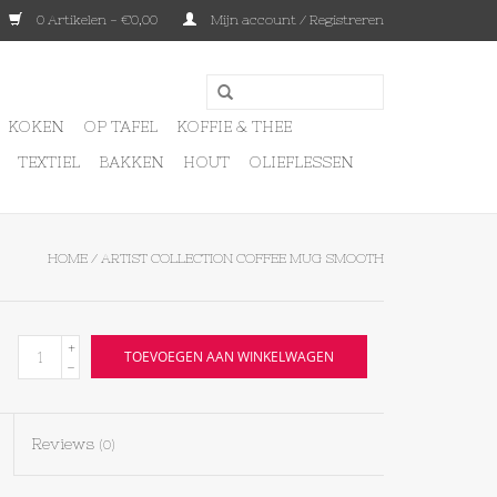
0 Artikelen - €0,00
Mijn account / Registreren
KOKEN
OP TAFEL
KOFFIE & THEE
TEXTIEL
BAKKEN
HOUT
OLIEFLESSEN
HOME
/
ARTIST COLLECTION COFFEE MUG SMOOTH
+
TOEVOEGEN AAN WINKELWAGEN
-
Reviews
(0)