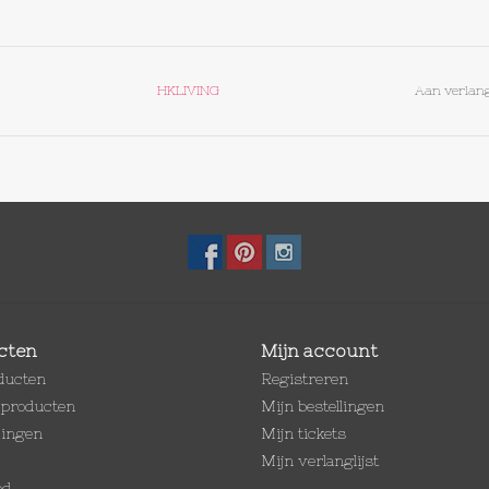
HKLIVING
Aan verlang
cten
Mijn account
oducten
Registreren
producten
Mijn bestellingen
dingen
Mijn tickets
Mijn verlanglijst
ed