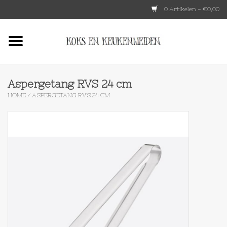
0 Artikelen - €0,00
Home
HKLIVING
Aspergetang RVS 24 cm
HOME
/
ASPERGETANG RVS 24 CM
Le Creuset
Tokyo design
Lenta Living
OXO
Koken