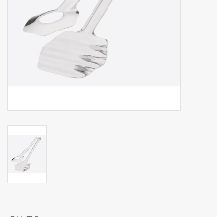
Op Tafel
Koffie & Thee
Lifestyle
Vroeger
Keukenspullen
Food
Boeken
Cadeaubon