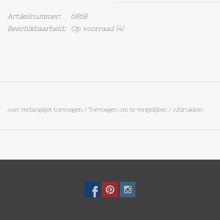
Artikelnummer:
6868
Op Tafel
Beschikbaarheid:
Op voorraad
(4)
Koffie & Thee
Lifestyle
Vroeger
Aan verlanglijst toevoegen
/
Toevoegen om te vergelijken
/
Afdrukken
Keukenspullen
Food
Boeken
Cadeaubon