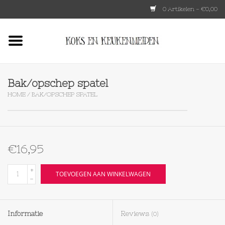
0 Artikelen - €0,00
Home
HKLIVING
Bak/opschep spatel
HOME
/
BAK/OPSCHEP SPATEL
Le Creuset
Tokyo design
€16,95
Lenta Living
+
TOEVOEGEN AAN WINKELWAGEN
-
OXO
Informatie
Reviews
(0)
Koken