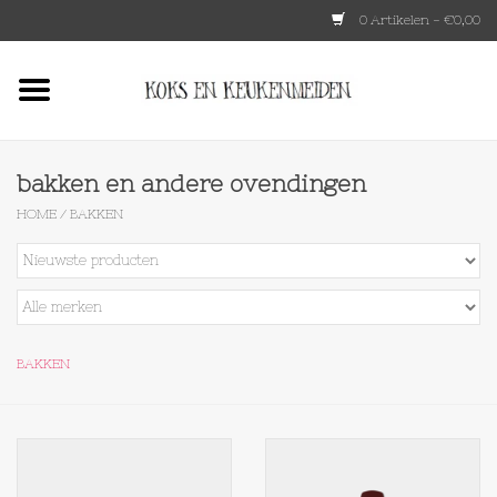
0 Artikelen - €0,00
Home
HKLIVING
bakken en andere ovendingen
HOME
/
BAKKEN
Le Creuset
Tokyo design
Lenta Living
BAKKEN
OXO
Koken