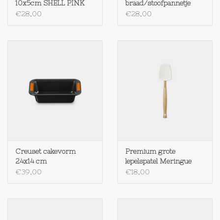
10x5cm SHELL PINK
braad/stoofpannetje
ebbenzwart
€28,00
€28,00
Creuset cakevorm
Premium grote
24x14 cm
lepelspatel Meringue
€39,00
€18,00