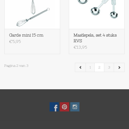
Garde mini 15 cm
Maatlepels, set 4 stuks
RVS
€5,95
€13,95
Pagina 2 van 3
1
2
3