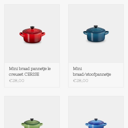
Mini braad pannetje le
Mini
creuset CERISE
braad/stoofpannetje
10x5cm DEEP TEAL
€28,00
€28,00