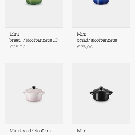
Mini
Mini
braad-/stoofpannetje 10
braad/stoofpannetje
cm BAMBOO
AZURE
€28,00
€28,00
Mini braad/stoofpan
Mini