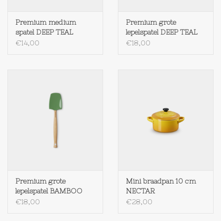
Textiel
Premium medium
Premium grote
spatel DEEP TEAL
lepelspatel DEEP TEAL
€14,00
€18,00
Bakken
Hout
Olieflessen
Premium grote
Mini braadpan 10 cm
lepelspatel BAMBOO
NECTAR
€18,00
€28,00