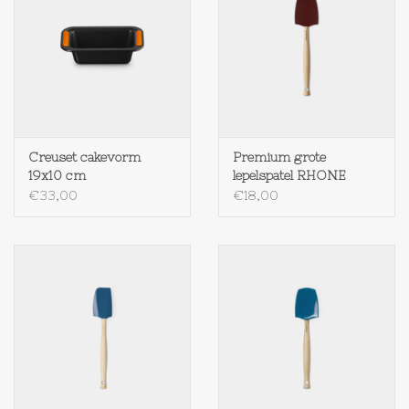
Op Tafel
Koffie & Thee
Lifestyle
Creuset cakevorm
Premium grote
19x10 cm
lepelspatel RHONE
Vroeger
€33,00
€18,00
Keukenspullen
Food
Boeken
Cadeaubon